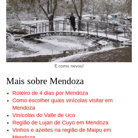
E como nevou!
Mais sobre Mendoza
Roteiro de 4 dias por Mendoza
Como escolher quais vinícolas visitar em
Mendoza
Vinícolas do Valle de Uco
Região de Lujan de Cuyo em Mendoza
Vinhos e azeites na região de Maipu em
Mendoza