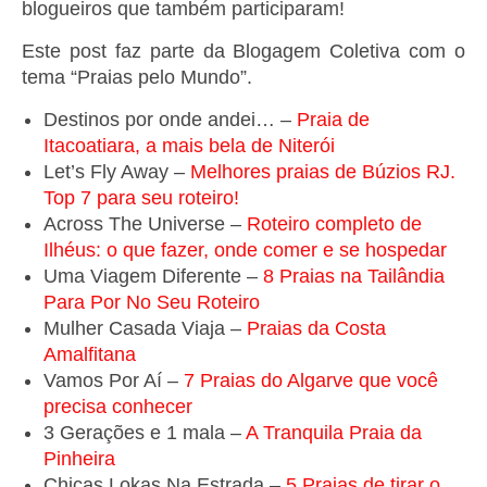
blogueiros que também participaram!
Este post faz parte da Blogagem Coletiva com o
tema “Praias pelo Mundo”.
Destinos por onde andei… –
Praia de
Itacoatiara, a mais bela de Niterói
Let’s Fly Away –
Melhores praias de Búzios RJ.
Top 7 para seu roteiro!
Across The Universe –
Roteiro completo de
Ilhéus: o que fazer, onde comer e se hospedar
Uma Viagem Diferente –
8 Praias na Tailândia
Para Por No Seu Roteiro
Mulher Casada Viaja –
Praias da Costa
Amalfitana
Vamos Por Aí
–
7 Praias do Algarve que você
precisa conhecer
3 Gerações e 1 mala
–
A Tranquila Praia da
Pinheira
Chicas Lokas Na Estrada –
5 Praias de tirar o