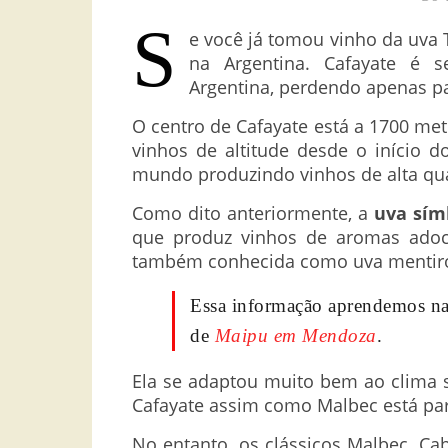
S
e você já tomou vinho da uva 
na Argentina. Cafayate é 
Argentina, perdendo apenas p
O centro de Cafayate está a 1700 metr
vinhos de altitude desde o início d
mundo produzindo vinhos de alta qu
Como dito anteriormente, a
uva símb
que produz vinhos de aromas adoci
também conhecida como uva mentiro
Essa informação aprendemos na
de
Maipu em Mendoza
.
Ela se adaptou muito bem ao clima se
Cafayate assim como Malbec está pa
No entanto, os clássicos Malbec, Ca