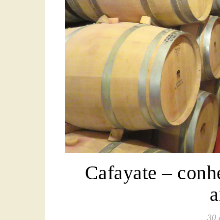
Cafayate – conhe
a
30 