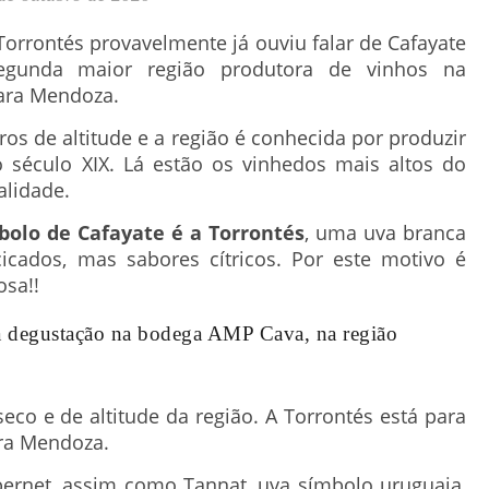
Torrontés provavelmente já ouviu falar de Cafayate
segunda maior região produtora de vinhos na
ara Mendoza.
os de altitude e a região é conhecida por produzir
o século XIX. Lá estão os vinhedos mais altos do
alidade.
olo de Cafayate é a Torrontés
, uma uva branca
cados, mas sabores cítricos. Por este motivo é
sa!!
 degustação na bodega AMP Cava, na região
co e de altitude da região. A Torrontés está para
ra Mendoza.
bernet, assim como Tannat, uva símbolo uruguaia,