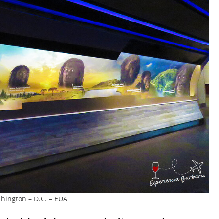
hington – D.C. – EUA